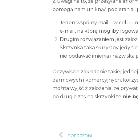
Z uwagi na to, że przesyłane infor
pomogą nam uniknąć pobierania i p
Jeden wspólny mail – w celu um
e-mail, na którą mogliby logować
Drugim rozwiązaniem jest założ
Skrzynka taka służyłaby jedyni
nie podawać imienia i nazwiska p
Oczywiście zakładanie takiej jedne
darmowych i komercyjnych, korzy
można wyjść z założenia, że pryw
po drugie zaś na skrzynki te
nie b
POPRZEDNI