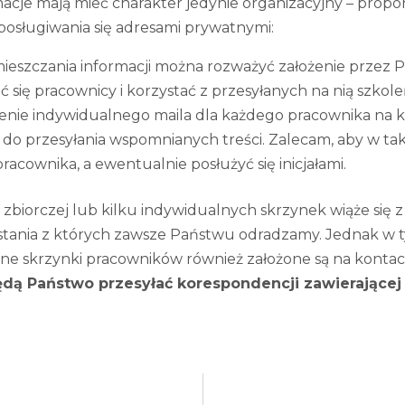
macje mają mieć charakter jedynie organizacyjny – propo
osługiwania się adresami prywatnymi:
ieszczania informacji można rozważyć założenie przez P
 się pracownicy i korzystać z przesyłanych na nią szkoleń
enie indywidualnego maila dla każdego pracownika na k
e do przesyłania wspomnianych treści. Zalecam, aby w ta
racownika, a ewentualnie posłużyć się inicjałami.
j zbiorczej lub kilku indywidualnych skrzynek wiąże się
stania z których zawsze Państwu odradzamy. Jednak 
atne skrzynki pracowników również założone są na kont
ędą Państwo przesyłać korespondencji zawierające