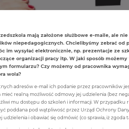
rzedszkola mają założone służbowe e-maile, ale ni
ników niepedagogicznych. Chcielibyśmy zebrać od 
 im wysyłać elektronicznie, np. prezentacje ze szk
czące organizacji pracy itp. W jaki sposób możemy 
lnym formularzu? Czy możemy od pracownika wyma
bra wola?
ych adresów e-mail ich podanie przez pracowników jest
 mieć realną możliwość odmowy jej udzielenia (bez neg
żliwi mu dostępu do szkoleń i informacji. W przypadku r
być poddana pod wątpliwość przez Urząd Ochrony Dany
 udzielenia i obawiać się odmówić (co sprawia, iż zgoda t