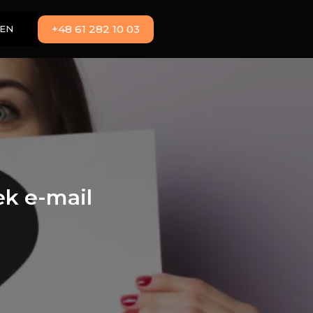
+48 61 282 10 03
EN
k e-mail