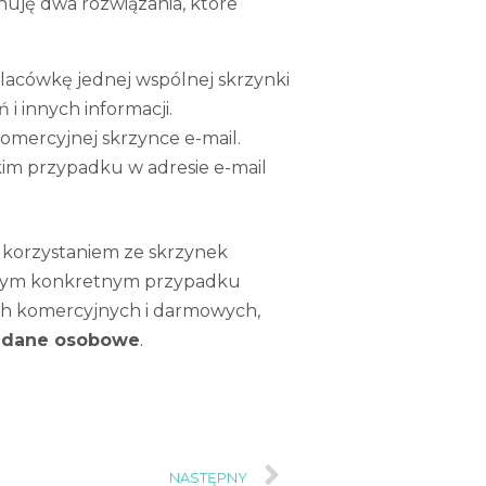
nuję dwa rozwiązania, które
lacówkę jednej wspólnej skrzynki
 i innych informacji.
omercyjnej skrzynce e-mail.
kim przypadku w adresie e-mail
 z korzystaniem ze skrzynek
w tym konkretnym przypadku
ach komercyjnych i darmowych,
j dane osobowe
.
NASTĘPNY