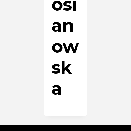
osi
an
ow
sk
a