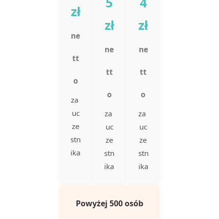
5
4
zł
zł
zł
ne
ne
ne
tt
tt
tt
o
o
o
za
uc
za
za
ze
uc
uc
stn
ze
ze
ika
stn
stn
ika
ika
Powyżej 500 osób