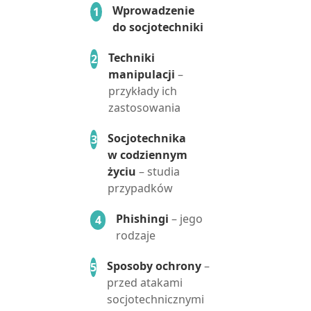
Wprowadzenie
1
do socjotechniki
Techniki
2
manipulacji
–
przykłady ich
zastosowania
Socjotechnika
3
w codziennym
życiu
– studia
przypadków
Phishingi
– jego
4
rodzaje
Sposoby ochrony
–
5
przed atakami
socjotechnicznymi