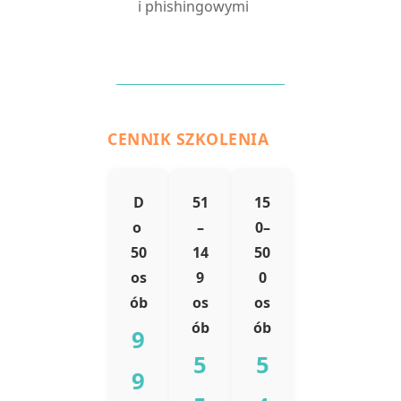
i phishingowymi
CENNIK SZKOLENIA
D
51
15
o
–
0–
50
14
50
os
9
0
ób
os
os
ób
ób
9
5
5
9