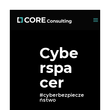
Cybe
rspa
cer
#cyberbezpiecze
ństwo